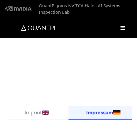
QuantPi joins NVIDIA Halos AI Systems
Inspection Lab
Imprint
Impressum