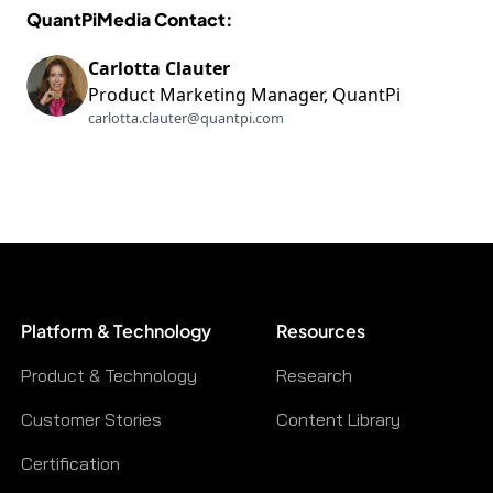
unverzichtbar
QuantPiMedia Contact:
ist
Carlotta Clauter
Product Marketing Manager, QuantPi
carlotta.clauter@quantpi.com
Platform & Technology
Resources
Product & Technology
Research
Customer Stories
Content Library
Certification