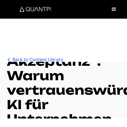
„Ohne
Vertrauen kein
Akzeptanz“:
Back to Content Library
Warum
vertrauenswür
KI für
Unternehmen